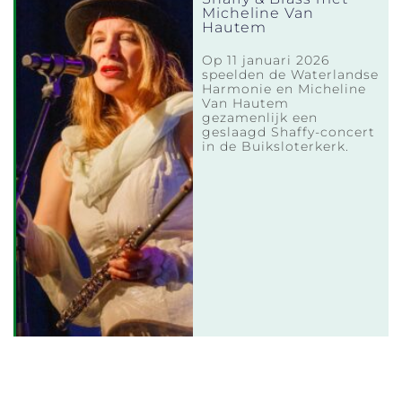
Micheline Van
Hautem
Op 11 januari 2026
speelden de Waterlandse
Harmonie en Micheline
Van Hautem
gezamenlijk een
geslaagd Shaffy-concert
in de Buiksloterkerk.