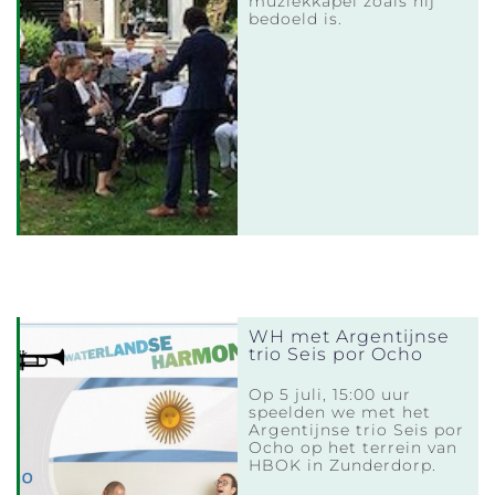
muziekkapel zoals hij
bedoeld is.
WH met Argentijnse
trio Seis por Ocho
Op 5 juli, 15:00 uur
speelden we met het
Argentijnse trio Seis por
Ocho op het terrein van
HBOK in Zunderdorp.