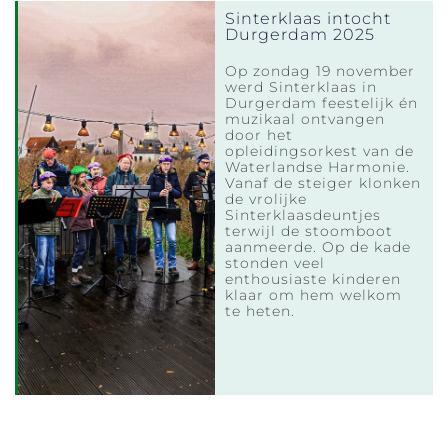
Sinterklaas intocht
Durgerdam 2025
Op zondag 19 november
werd Sinterklaas in
Durgerdam feestelijk én
muzikaal ontvangen
door het
opleidingsorkest van de
Waterlandse Harmonie.
Vanaf de steiger klonken
de vrolijke
Sinterklaasdeuntjes
terwijl de stoomboot
aanmeerde. Op de kade
stonden veel
enthousiaste kinderen
klaar om hem welkom
te heten.