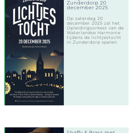
Zunderdorp 20
december 2025
Op zaterdag 20
december 2025 zal het
Opleidingsorkest van de
Waterlandse Harmonie
tijdens de lichtjestocht
in Zunderdorp spelen.
Shaffy & Brass met