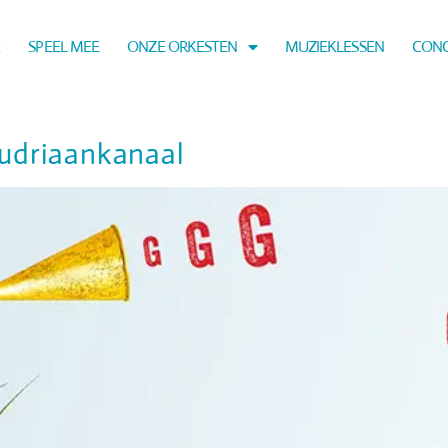
E
SPEEL MEE
ONZE ORKESTEN
MUZIEKLESSEN
CON
udriaankanaal