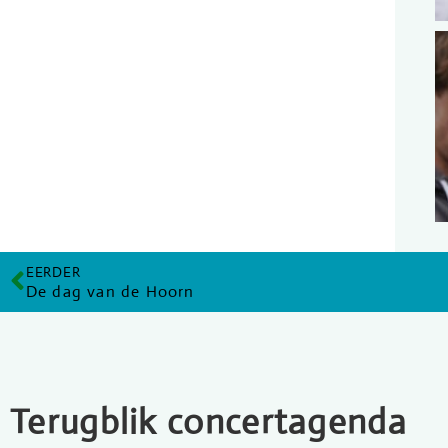
EERDER
De dag van de Hoorn
Terugblik concertagenda