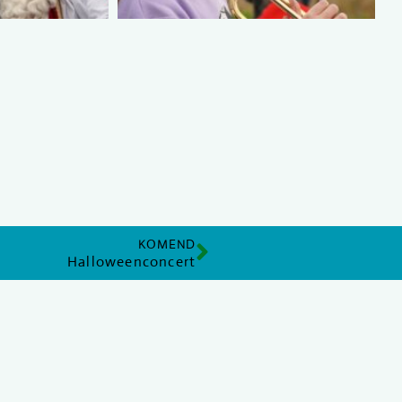
KOMEND
Halloweenconcert