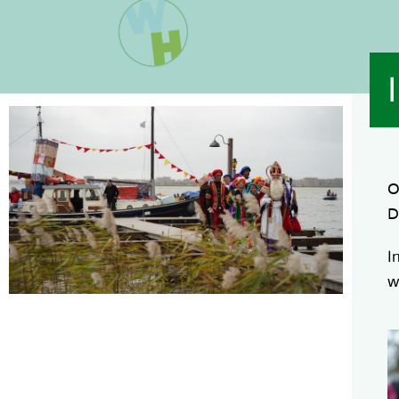
O
D
I
w