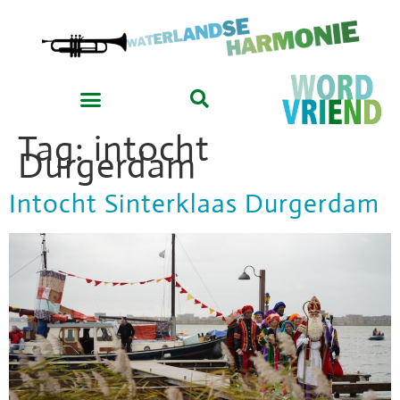
Tag:
intocht
Durgerdam
Intocht Sinterklaas Durgerdam