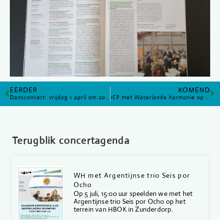
EERDER
KOMEND
Dansconcert: vrijdag 1 april om 20:00 uur
ICP met Waterlande harmonie op Zwarte Cross
Terugblik concertagenda
WH met Argentijnse trio Seis por
Ocho
Op 5 juli, 15:00 uur speelden we met het
Argentijnse trio Seis por Ocho op het
terrein van HBOK in Zunderdorp.