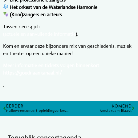
Het orkest van de Waterlandse Harmonie
(Koor)zangers en acteurs
Tussen 1 en 14 juli
(actuele en aanvullende informatie
).
Kom en ervaar deze bijzondere mix van geschiedenis, muziek
en theater op een unieke manier!
Meer informatie en tickets volgen binnenkort:
https://goudriaankanaal.nl/
.
EERDER
KOMEND
Halloweenconcert opleidingsorkest Waterlandse harmonie
Amsterdam Blaast
Terugblik concertagenda