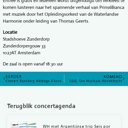
Entree is gratis en iedereen wordt uitgenodigd om verkleed te
komen luisteren naar het spannende verhaal van Prins6Bianca
met muziek door het Opleidingsorkest van de Waterlandse
Harmonie onder leiding van Thomas Geerts.
Locatie
Stadshoeve Zunderdorp
Zunderdorpergouw 33
1027AT Amsterdam
De zaal is open vanaf 18:30 uur
EERDER
KOMEND
Concert Ransdorp Mélange d’Accords
GGG: Een Muzikale Wandeltocht
Terugblik concertagenda
WH met Argentijnse trio Seis por